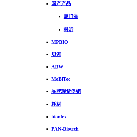
国产产品
厦门鲎
科昕
MPBIO
贝索
ABW
MoBiTec
品牌现货促销
耗材
biontex
PAN-Biotech