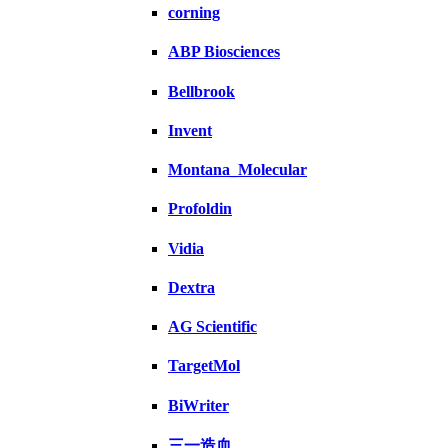
corning
ABP Biosciences
Bellbrook
Invent
Montana_Molecular
Profoldin
Vidia
Dextra
AG Scientific
TargetMol
BiWriter
三一造血