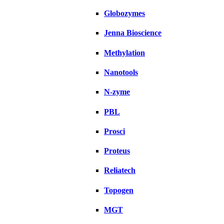
Globozymes
Jenna Bioscience
Methylation
Nanotools
N-zyme
PBL
Prosci
Proteus
Reliatech
Topogen
MGT