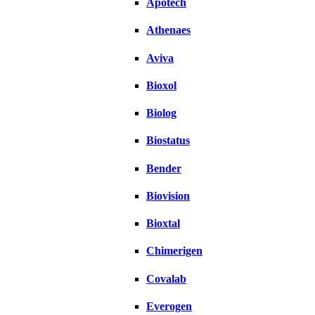
Apotech
Athenaes
Aviva
Bioxol
Biolog
Biostatus
Bender
Biovision
Bioxtal
Chimerigen
Covalab
Everogen