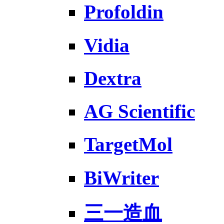
Profoldin
Vidia
Dextra
AG Scientific
TargetMol
BiWriter
三一造血