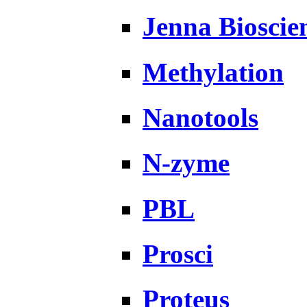
Jenna Bioscie
Methylation
Nanotools
N-zyme
PBL
Prosci
Proteus