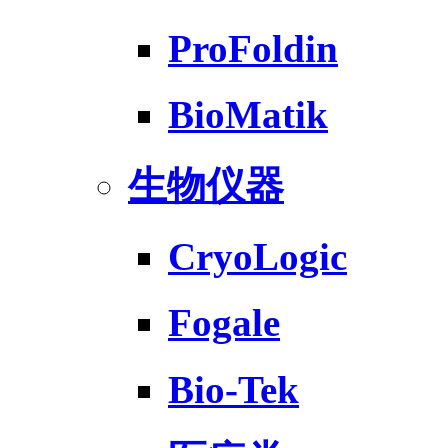
ProFoldin
BioMatik
生物仪器
CryoLogic
Fogale
Bio-Tek