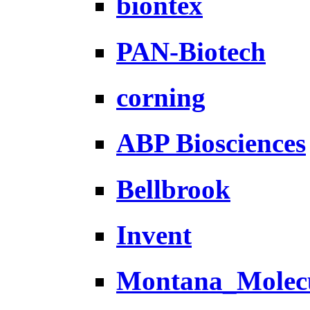
biontex
PAN-Biotech
corning
ABP Biosciences
Bellbrook
Invent
Montana_Molec