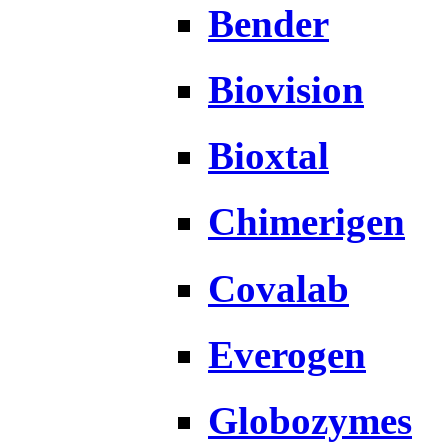
Bender
Biovision
Bioxtal
Chimerigen
Covalab
Everogen
Globozymes