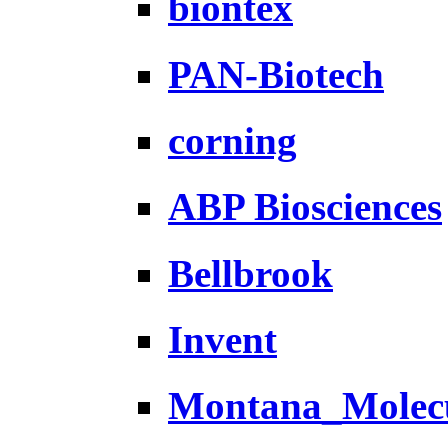
biontex
PAN-Biotech
corning
ABP Biosciences
Bellbrook
Invent
Montana_Molec