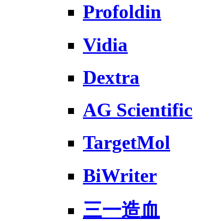
Profoldin
Vidia
Dextra
AG Scientific
TargetMol
BiWriter
三一造血