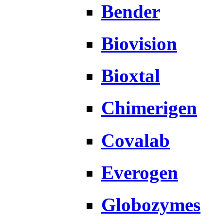
Bender
Biovision
Bioxtal
Chimerigen
Covalab
Everogen
Globozymes