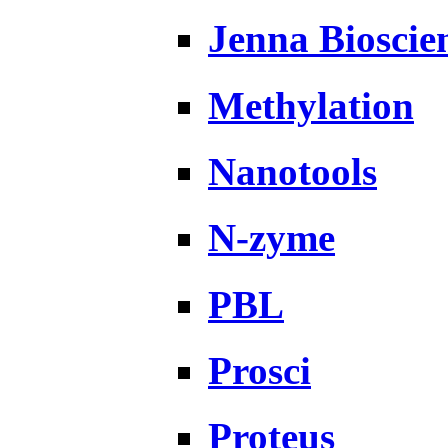
Jenna Bioscie
Methylation
Nanotools
N-zyme
PBL
Prosci
Proteus