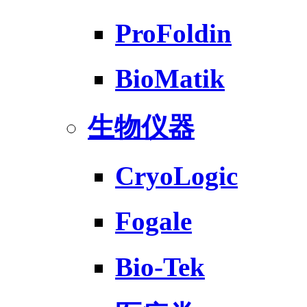
ProFoldin
BioMatik
生物仪器
CryoLogic
Fogale
Bio-Tek