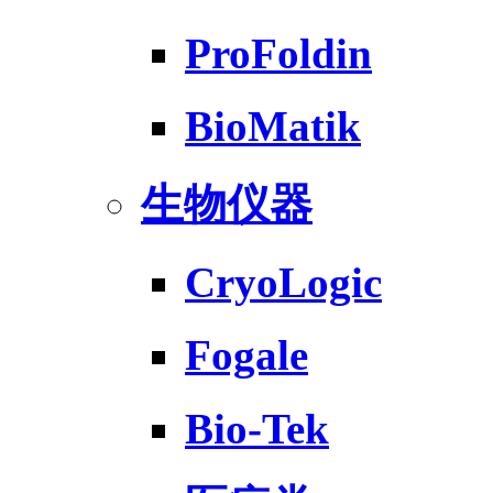
ProFoldin
BioMatik
生物仪器
CryoLogic
Fogale
Bio-Tek