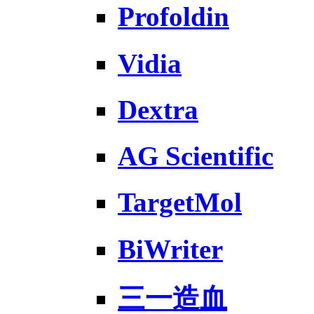
Profoldin
Vidia
Dextra
AG Scientific
TargetMol
BiWriter
三一造血