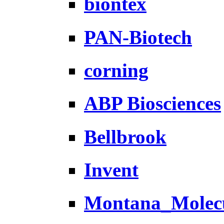
biontex
PAN-Biotech
corning
ABP Biosciences
Bellbrook
Invent
Montana_Molec