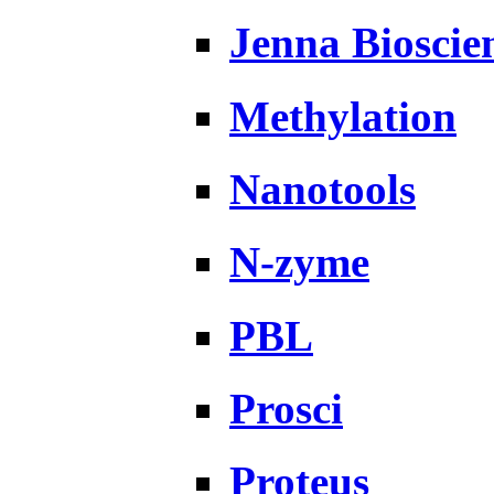
Jenna Bioscie
Methylation
Nanotools
N-zyme
PBL
Prosci
Proteus