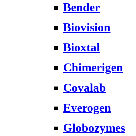
Bender
Biovision
Bioxtal
Chimerigen
Covalab
Everogen
Globozymes