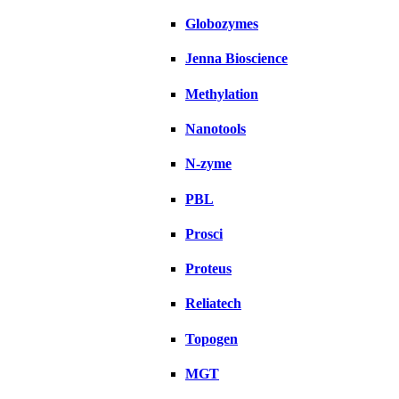
Globozymes
Jenna Bioscience
Methylation
Nanotools
N-zyme
PBL
Prosci
Proteus
Reliatech
Topogen
MGT