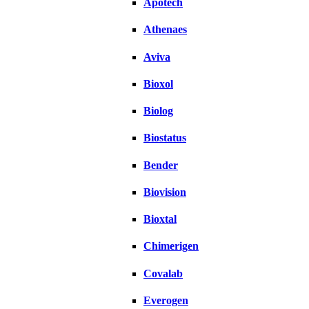
Apotech
Athenaes
Aviva
Bioxol
Biolog
Biostatus
Bender
Biovision
Bioxtal
Chimerigen
Covalab
Everogen