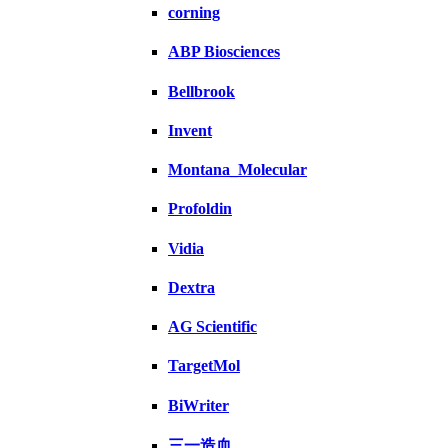
corning
ABP Biosciences
Bellbrook
Invent
Montana_Molecular
Profoldin
Vidia
Dextra
AG Scientific
TargetMol
BiWriter
三一造血