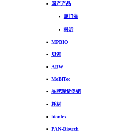
国产产品
厦门鲎
科昕
MPBIO
贝索
ABW
MoBiTec
品牌现货促销
耗材
biontex
PAN-Biotech