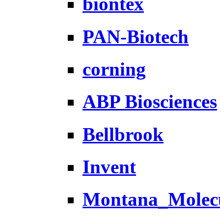
biontex
PAN-Biotech
corning
ABP Biosciences
Bellbrook
Invent
Montana_Molec