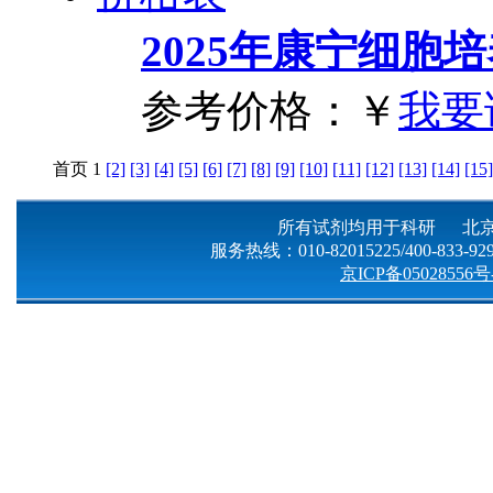
2025年康宁细胞
参考价格：
￥
我要
首页
1
[2]
[3]
[4]
[5]
[6]
[7]
[8]
[9]
[10]
[11]
[12]
[13]
[14]
[15]
所有试剂均用于科研 北京
服务热线：010-82015225/400-833-9299
京ICP备05028556号