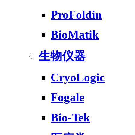
ProFoldin
BioMatik
生物仪器
CryoLogic
Fogale
Bio-Tek