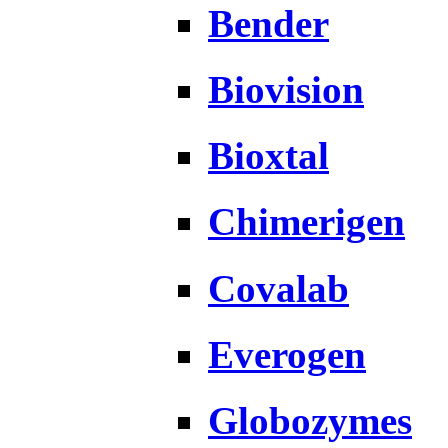
Bender
Biovision
Bioxtal
Chimerigen
Covalab
Everogen
Globozymes