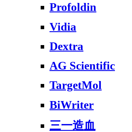
Profoldin
Vidia
Dextra
AG Scientific
TargetMol
BiWriter
三一造血