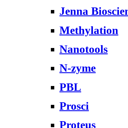
Jenna Bioscie
Methylation
Nanotools
N-zyme
PBL
Prosci
Proteus